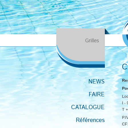
Grilles
C
NEWS
Res
Po
FAIRE
Lo
I -
CATALOGUE
T 
P.
Références
CF