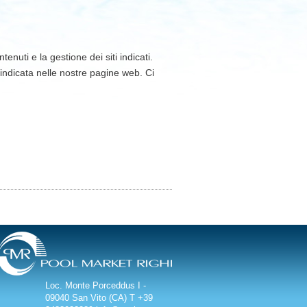
enuti e la gestione dei siti indicati.
 indicata nelle nostre pagine web. Ci
Loc. Monte Porceddus
I -
09040 San Vito (CA)
T +39