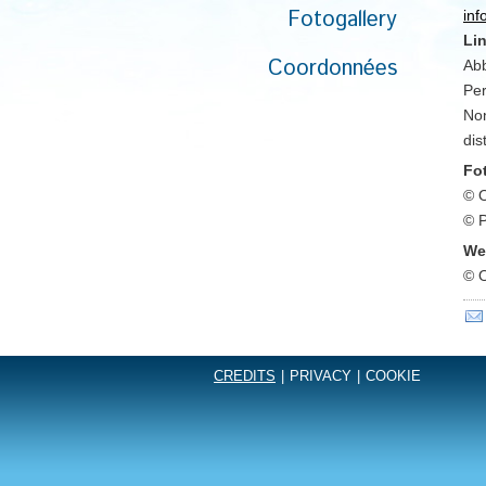
Fotogallery
inf
Lin
Coordonnées
Abb
Per
Non
dis
Fo
© O
© P
We
© O
CREDITS
|
PRIVACY
|
COOKIE