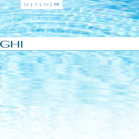
DE
|
IT
|
EN
|
FR