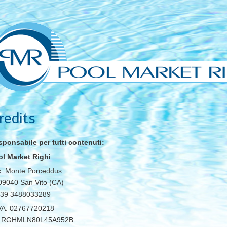
redits
ponsabile per tutti contenuti:
ol Market Righi
c. Monte Porceddus
 09040 San Vito (CA)
+39 3488033289
IVA. 02767720218
:RGHMLN80L45A952B