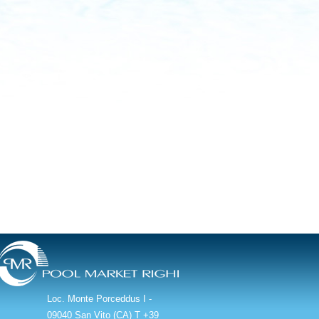
Loc. Monte Porceddus
I -
09040 San Vito (CA)
T +39