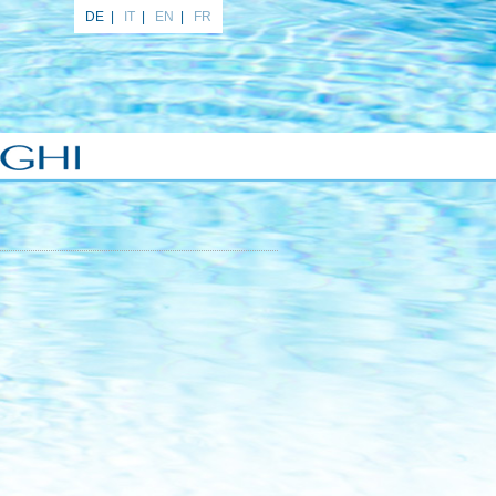
DE
|
IT
|
EN
|
FR