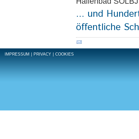
Hallenbad SOLB
... und Hunder
öffentliche Sc
IMPRESSUM
|
PRIVACY
|
COOKIES