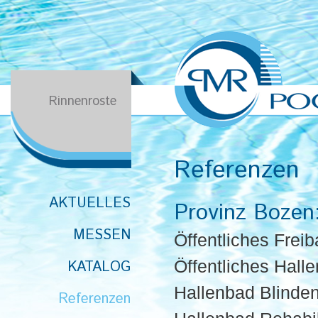
Rinnenroste
Referenzen
AKTUELLES
Provinz Bozen
MESSEN
Öffentliches Fre
Öffentliches Hal
KATALOG
Hallenbad Blind
Referenzen